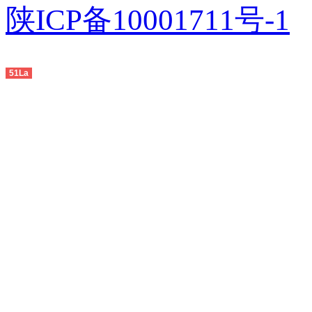
陕ICP备10001711号-1
友
情链
51La
接：
中山
生产
线
,
佛
山生
产线
,
广州
生产
线