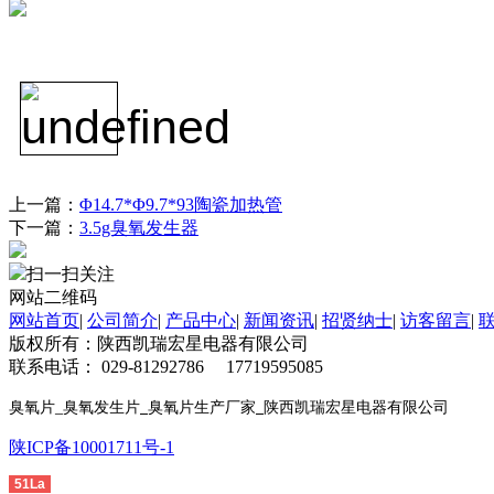
上一篇：
Φ14.7*Φ9.7*93陶瓷加热管
下一篇：
3.5g臭氧发生器
扫一扫关注
网站二维码
网站首页
|
公司简介
|
产品中心
|
新闻资讯
|
招贤纳士
|
访客留言
|
版权所有：陕西凯瑞宏星电器有限公司
联系电话： 029-81292786 17719595085
臭氧片
_
臭氧发生片
臭氧片生产厂家
陕西凯瑞宏星电器有限公司
_
_
陕ICP备10001711号-1
友
51La
情链