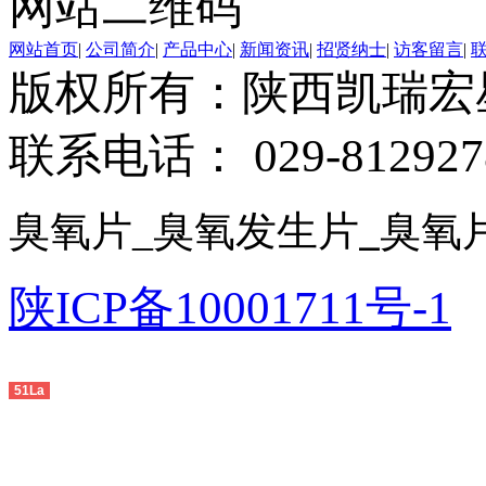
网站二维码
网站首页
|
公司简介
|
产品中心
|
新闻资讯
|
招贤纳士
|
访客留言
|
版权所有：陕西凯瑞
联系电话： 029-812927
臭氧片
_
臭氧发生片
臭氧
_
陕ICP备10001711号-1
友
情链
51La
接：
中山
生产
线
,
佛