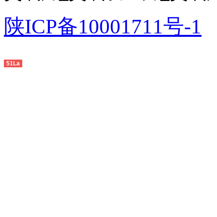
陕ICP备10001711号-1
友
情链
51La
接：
中山
生产
线
,
佛
山生
产线
,
广州
生产
线