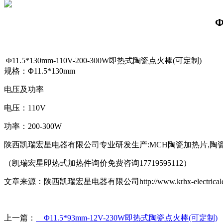
Φ
Φ
11.5
*
130mm
-1
10
V-
200-300
W
即热式
陶瓷点火棒
(可定制)
规格：
Φ
11.5
*
130mm
电压及功率
电压：
1
10
V
功率：
200-300
W
陕西凯瑞宏星电器有限公司专业研发生产
:MCH陶瓷加热片,陶
（凯瑞宏星即热式加热件询价免费咨询
17719595112）
文章来源：陕西凯瑞宏星电器
有限公司
http://www.krhx-electrica
上一篇：
Φ11.5*93mm-12V-230W即热式陶瓷点火棒(可定制)