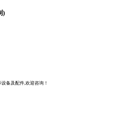
制)
标设备及配件,欢迎
咨询！