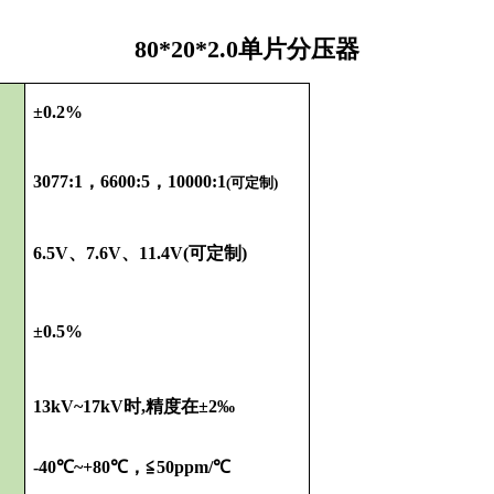
80*20*2.0单片分压器
±0.2%
3077:1，6600:5，10000:1
(可定制)
6.5
V
、
7.6V
、
11.4
V
(可定制)
±0.5%
13
k
V~
17
k
V时
,
精度在±2‰
-40
℃
~+80
℃
，≦50ppm/
℃