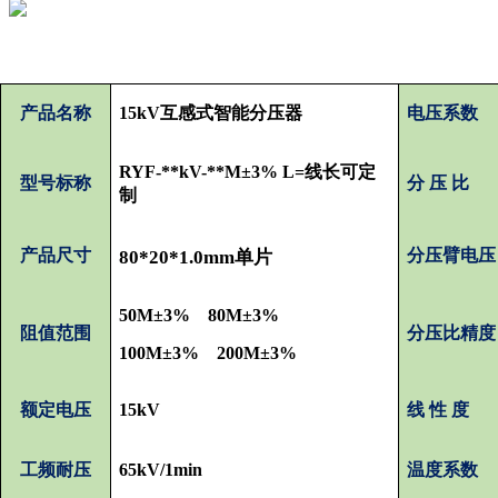
产品名称
1
5k
V互感式智能分压器
电压系数
RYF-**kV-**M±3% L=线长可定
型号标称
分 压 比
制
产品尺寸
分压臂电压
80*20
*1.0
mm
单片
50M±3%
80M±3%
阻值范围
分压比精度
100M±3%
200M±3%
额定电压
15
kV
线 性 度
工频耐压
65
kV/
1min
温度系数