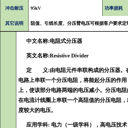
冲击耐压
95
kV
功率损耗
其它说明
阻值、引线长度、分压臂电压可根据客户要求定
中文名称
:
电阻式分压器
英文名称
:R
esistive
D
ivider
定 义
:
由电阻元件串联构成的分压器。
电路上串联一个分压电阻，将能起分压的作用
上，使该部分电路两端的电压减小。分压电阻
在电流计线圈上串联一个高阻值的分压电阻，
度较大的电压。
应用学科
:
电力（一级学科），高电压技术